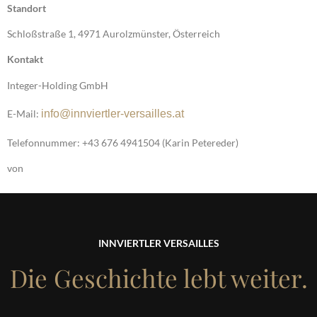
Standort
Schloßstraße 1, 4971 Aurolzmünster, Österreich
Kontakt
Integer-Holding GmbH
E-Mail:
info@innviertler-versailles.at
Telefonnummer: +43 676 4941504 (Karin Petereder)
von
INNVIERTLER VERSAILLES
Die Geschichte lebt weiter.