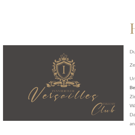
Du
Ze
Un
Be
Zi
Wa
Da
an