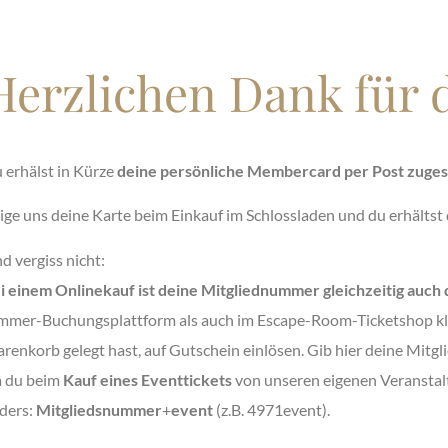
Herzlichen Dank für 
 erhälst in Kürze
deine persönliche Membercard per Post zuges
ige uns deine Karte beim Einkauf im Schlossladen und du erhältst
d vergiss nicht:
i einem Onlinekauf ist deine Mitgliednummer gleichzeitig auch
mmer-Buchungsplattform als auch im Escape-Room-Ticketshop kli
renkorb gelegt hast, auf Gutschein einlösen. Gib hier deine Mitg
 du beim
Kauf eines Eventtickets
von unseren eigenen Veranstalt
ders:
Mitgliedsnummer
+
event
(z.B. 4971event).