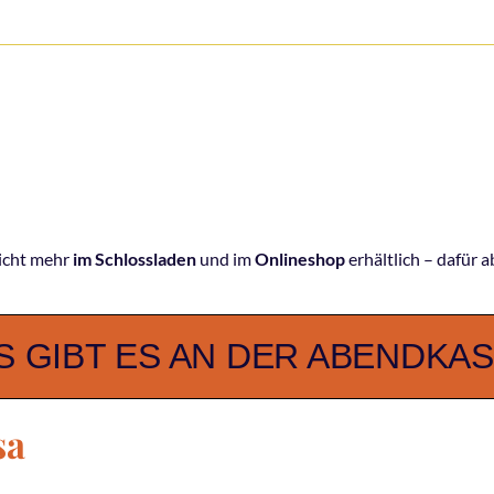
-
nicht mehr
im Schlossladen
und im
Onlineshop
erhältlich – dafür a
S GIBT ES AN DER ABENDKA
sa