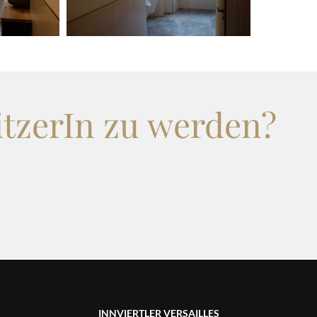
itzerIn zu werden?
INNVIERTLER VERSAILLES