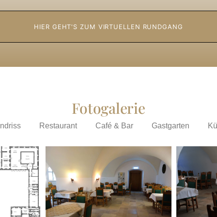
HIER GEHT'S ZUM VIRTUELLEN RUNDGANG
Fotogalerie
ndriss
Restaurant
Café & Bar
Gastgarten
Kü