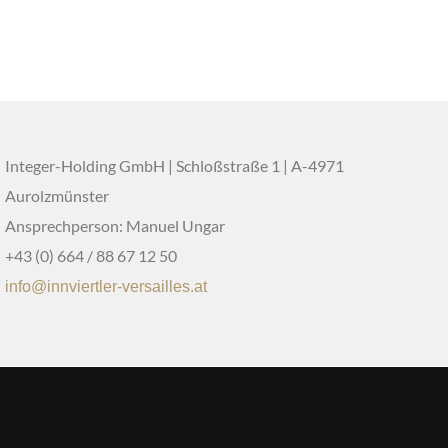
Integer-Holding GmbH | Schloßstraße 1 | A-4971
Aurolzmünster
Ansprechperson: Manuel Ungar
+43 (0) 664 / 88 67 12 50
info@innviertler-versailles.at