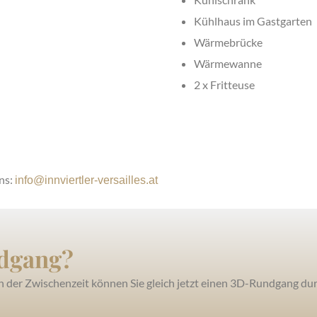
Kühlhaus im Gastgarten
Wärmebrücke
Wärmewanne
2 x Fritteuse
uns:
info@innviertler-versailles.at
ndgang?
 In der Zwischenzeit können Sie gleich jetzt einen 3D-Rundgang d