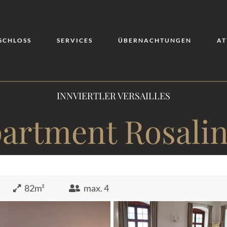
SCHLOSS
SERVICES
ÜBERNACHTUNGEN
AT
INNVIERTLER VERSAILLES
artment Rosali
82m²
max. 4