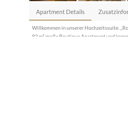
Apartment Details
Zusatzinfo
Willkommen in unserer Hochzeitssuite. „Ros
82 m² große Boutique Apartment und komme
verbinden sich perfekt mit dem naturbela
sorgt eine Leinwand mit Beamer für ein Ki
vollausgestatte Küche, die besonders bei l
dazu bei.
„Rosalinde“ bietet eine Auszeit zu zweit, 
Wohlfühlfaktor der Braut gelegt, welcher ei
Hochzeit für die Braut sowie deren Familie
In diesen Räumlichkeiten, die gleich an da
Begegnung und der Freude.