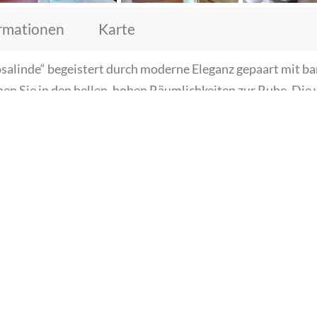
rmationen
Karte
alinde“ begeistert durch moderne Eleganz gepaart mit baro
n Sie in den hellen, hohen Räumlichkeiten zur Ruhe. Di
ssenen Holzbalken und einem schönen Kamin in der Mitte
noerlebnis mitten im gemütlichen Zimmer. Neben einem Wo
ängeren Aufenthalten große Begeisterung auslöst – die Vo
egal zu welcher Jahreszeit. Als Hochzeitssuite haben wir 
n eigener Bereich zugedacht wurde. Dieser eignet sich per
 und Freundinnen. Wer möchte sich nicht einmal wie eine P
s ehemalige Grafenzimmer anschließen, war das frühere Bil