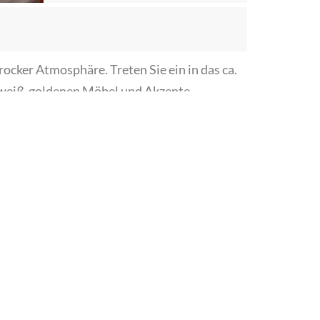
cker Atmosphäre. Treten Sie ein in das ca.
e weiß-goldenen Möbel und Akzente
 des Raumes. Neben einem modernen TV
hn- und Essbereich gibt es zudem eine
llautomatische Kaffeemaschine trägt sicher
außerdem besonderes Augenmerk auf den
fekt für das Getting Ready am Tag der
rinzessin im Schloss fühlen?
lardzimmer untergebracht. Ein Ort der